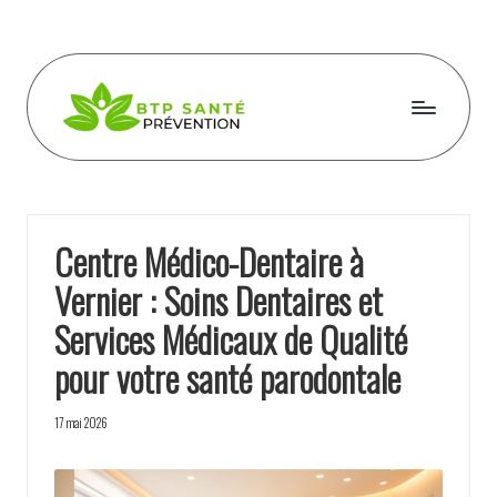
Skip
to
content
B
t
p
Centre Médico-Dentaire à
s
Vernier : Soins Dentaires et
a
Services Médicaux de Qualité
n
pour votre santé parodontale
t
e
17 mai 2026
p