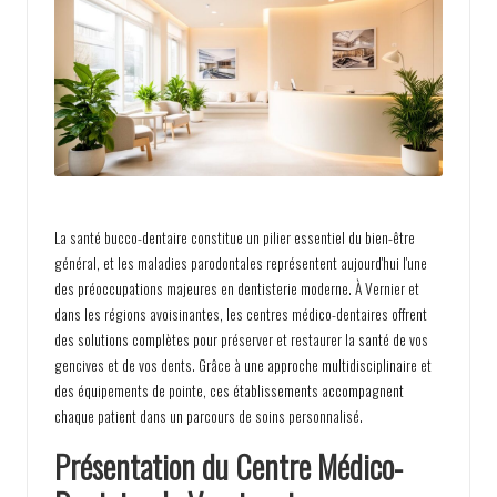
r
e
v
e
n
t
i
La santé bucco-dentaire constitue un pilier essentiel du bien-être
o
général, et les maladies parodontales représentent aujourd'hui l'une
des préoccupations majeures en dentisterie moderne. À Vernier et
n
dans les régions avoisinantes, les centres médico-dentaires offrent
des solutions complètes pour préserver et restaurer la santé de vos
gencives et de vos dents. Grâce à une approche multidisciplinaire et
des équipements de pointe, ces établissements accompagnent
chaque patient dans un parcours de soins personnalisé.
Présentation du Centre Médico-