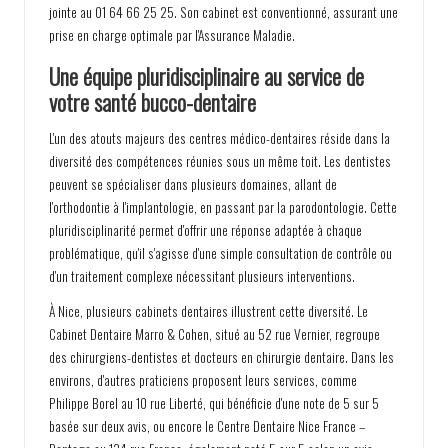
jointe au 01 64 66 25 25. Son cabinet est conventionné, assurant une
prise en charge optimale par l'Assurance Maladie.
Une équipe pluridisciplinaire au service de
votre santé bucco-dentaire
L'un des atouts majeurs des centres médico-dentaires réside dans la
diversité des compétences réunies sous un même toit. Les dentistes
peuvent se spécialiser dans plusieurs domaines, allant de
l'orthodontie à l'implantologie, en passant par la parodontologie. Cette
pluridisciplinarité permet d'offrir une réponse adaptée à chaque
problématique, qu'il s'agisse d'une simple consultation de contrôle ou
d'un traitement complexe nécessitant plusieurs interventions.
À Nice, plusieurs cabinets dentaires illustrent cette diversité. Le
Cabinet Dentaire Marro & Cohen, situé au 52 rue Vernier, regroupe
des chirurgiens-dentistes et docteurs en chirurgie dentaire. Dans les
environs, d'autres praticiens proposent leurs services, comme
Philippe Borel au 10 rue Liberté, qui bénéficie d'une note de 5 sur 5
basée sur deux avis, ou encore le Centre Dentaire Nice France –