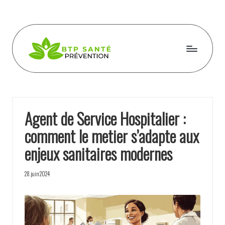
Skip
to
content
B
t
p
Agent de Service Hospitalier :
s
comment le metier s’adapte aux
a
enjeux sanitaires modernes
n
t
28 juin 2024
e
p