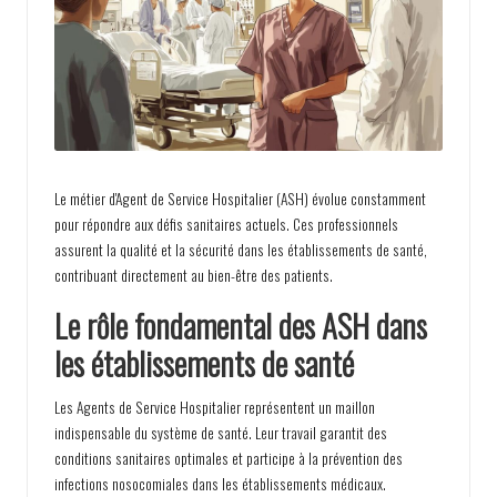
r
e
v
e
n
t
Le métier d'Agent de Service Hospitalier (ASH) évolue constamment
i
pour répondre aux défis sanitaires actuels. Ces professionnels
assurent la qualité et la sécurité dans les établissements de santé,
o
contribuant directement au bien-être des patients.
n
Le rôle fondamental des ASH dans
les établissements de santé
Les Agents de Service Hospitalier représentent un maillon
indispensable du système de santé. Leur travail garantit des
conditions sanitaires optimales et participe à la prévention des
infections nosocomiales dans les établissements médicaux.